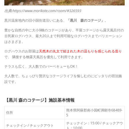
出典:https://www.morikote.com/room/#326593
黒川温泉地内の旧小国街道沿いにある、
「黒川 森のコテージ」
。
豊かな自然の中に大小9棟のコテージがあり、平屋コテージから露天風呂付の
古民家ログハウス、最大20人まで利用可能なログハウスまでバリエーション
はさまざま。
ログハウスのお部屋は
天然木の丸太で組まれた木の温もりを感じられる造り
で、 隣接する檜露天風呂を優先して利用できます。
テラスも広く、大人数でのバーベキューもOK！
大人数で、
ちょっぴり贅沢なコテージライフを愉しむのにピッタリの宿泊施
設です。
【黒川 森のコテージ】施設基本情報
熊本県阿蘇郡南小国町満願寺68489-
住所
5
チェックイン：15:00 / チェックアウ
チェックイン / チェックアウト
ト：10:00