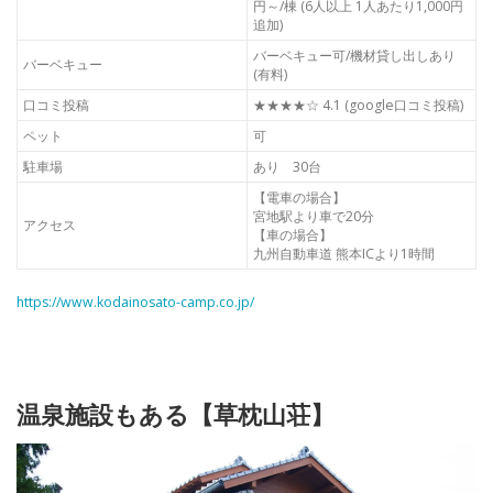
円～/棟 (6人以上 1人あたり1,000円
追加)
バーベキュー可/機材貸し出しあり
バーベキュー
(有料)
口コミ投稿
★★★★☆ 4.1 (google口コミ投稿)
ペット
可
駐車場
あり 30台
【電車の場合】
宮地駅より車で20分
アクセス
【車の場合】
九州自動車道 熊本ICより1時間
https://www.kodainosato-camp.co.jp/
温泉施設もある【草枕山荘】