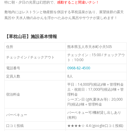
特に朝・夕日の光景は幻想的で、
感動すること間違いナシ！
敷地内にはレストランと物産館を併設する草枕温泉があり、展望抜群の露天
風呂や 天水人物のみかんを浮かべたみかん風呂やサウナが楽しめます！
【草枕山荘】施設基本情報
住所
熊本県玉人市天水町小天505
チェックイン：15:00 / チェックアウ
チェックイン / チェックアウト
ト：10:00
電話番号
0968-82-4500
定員人数
8人
平日：14,000円(税込)/棟＋管理料金
土・祝前日：17,000円(税込)/棟＋管
宿泊料金
理料金
シーズン日 (gW,夏休み等)：20,000
円(税込)/棟＋管理料金
バーベキュー可/機材貸し出しあり
バーベキュー
(有料)
口コミ投稿
★★★★☆ 4.4 (google口コミ投稿)