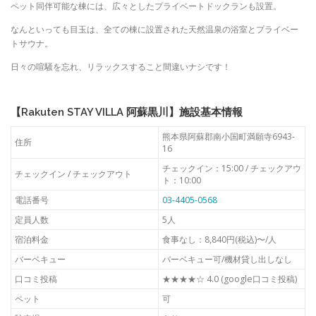
ペット同伴可能な棟には、
広々としたプライベートドックランも設置。
なんといっても目玉は、全ての棟に設置された天然温泉の浴室とプライベー
トサウナ。
日々の喧騒を忘れ、リラックスすること間違いナシです！
【Rakuten STAY VILLA 阿蘇黒川】施設基本情報
熊本県阿蘇郡南小国町満願寺6943-
住所
16
チェックイン：15:00 / チェックアウ
チェックイン / チェックアウト
ト：10:00
電話番号
03-4405-0568
定員人数
5人
宿泊料金
食事なし：8,840円(税込)〜/人
バーベキュー
バーベキュー可/機材貸し出しなし
口コミ投稿
★★★★☆ 4.0 (google口コミ投稿)
ペット
可