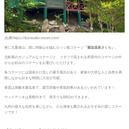
出典:https://kurasako-onsen.com/
東に九重連山、西に阿蘇山を臨むロッジ風コテージ
「蔵迫温泉さくら」
。
北欧風のカジュアルなコテージと、コタツで温まれる和室付のコテージの中
からお好みのコテージをお選びいただけます。
各コテージには源泉かけ流しの露天風呂があり、家族や大切な人と自然を満
喫しながら好きな時間に入浴が可能。
泉質は炭酸水素塩泉で、疲労回復や美肌効果があるといわれています！
ウッドデッキは屋根付きで、雨天でもBBQができます。
九州の雄大な自然を感じながら、心も身体も癒されるおすすめの貸しコテー
ジです！