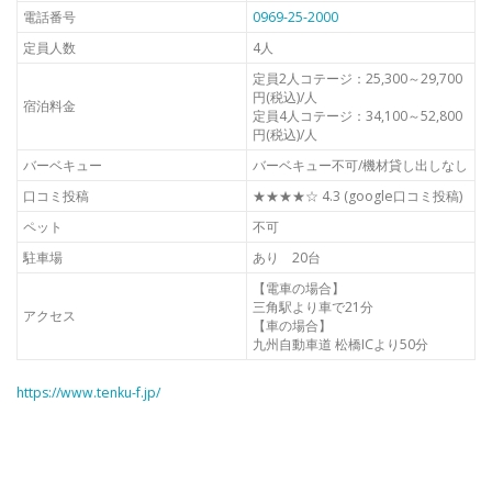
電話番号
0969-25-2000
定員人数
4人
定員2人コテージ：25,300～29,700
円(税込)/人
宿泊料金
定員4人コテージ：34,100～52,800
円(税込)/人
バーベキュー
バーベキュー不可/機材貸し出しなし
口コミ投稿
★★★★☆ 4.3 (google口コミ投稿)
ペット
不可
駐車場
あり 20台
【電車の場合】
三角駅より車で21分
アクセス
【車の場合】
九州自動車道 松橋ICより50分
https://www.tenku-f.jp/