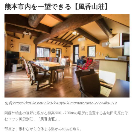
熊本市内を一望できる【風香山荘】
出典:https://kasiko.net/villas/kyusyu/kumamoto/area-272/villa/319
阿蘇外輪山の裾野に広がる標高600～700mの場所に位置する吉無田高原に佇
むロッジ風貸別荘、
「風香山荘」
。
部屋は、素朴ながら心休まる温かみのある造り。