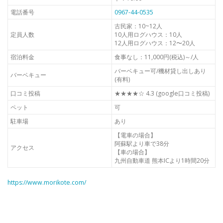
電話番号
0967-44-0535
古民家：10~12人
定員人数
10人用ログハウス：10人
12人用ログハウス：12〜20人
宿泊料金
食事なし：11,000円(税込)～/人
バーベキュー可/機材貸し出しあり
バーベキュー
(有料)
口コミ投稿
★★★★☆ 4.3 (google口コミ投稿)
ペット
可
駐車場
あり
【電車の場合】
阿蘇駅より車で38分
アクセス
【車の場合】
九州自動車道 熊本ICより1時間20分
https://www.morikote.com/