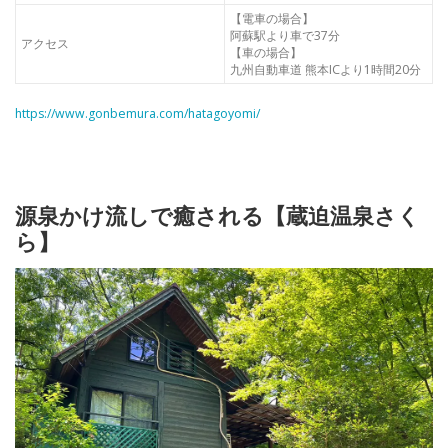
【電車の場合】
阿蘇駅より車で37分
アクセス
【車の場合】
九州自動車道 熊本ICより1時間20分
https://www.gonbemura.com/hatagoyomi/
源泉かけ流しで癒される【蔵迫温泉さく
ら】