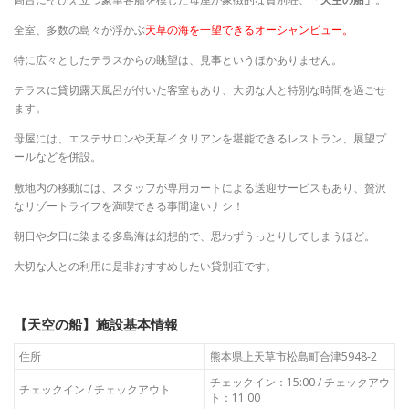
全室、多数の島々が浮かぶ
天草の海を一望できるオーシャンビュー。
特に広々としたテラスからの眺望は、見事というほかありません。
テラスに貸切露天風呂が付いた客室もあり、大切な人と特別な時間を過ごせ
ます。
母屋には、エステサロンや天草イタリアンを堪能できるレストラン、展望プ
ールなどを併設。
敷地内の移動には、スタッフが専用カートによる送迎サービスもあり、贅沢
なリゾートライフを満喫できる事間違いナシ！
朝日や夕日に染まる多島海は幻想的で、思わずうっとりしてしまうほど。
大切な人との利用に是非おすすめしたい貸別荘です。
【天空の船】施設基本情報
住所
熊本県上天草市松島町合津5948-2
チェックイン：15:00 / チェックアウ
チェックイン / チェックアウト
ト：11:00