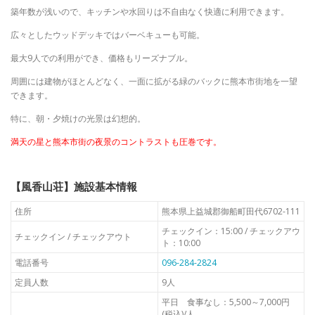
築年数が浅いので、
キッチンや水回りは不自由なく快適に利用できます。
広々としたウッドデッキではバーベキューも可能。
最大9人での利用ができ、価格もリーズナブル。
周囲には建物がほとんどなく、一面に拡がる緑のバックに熊本市街地を一望
できます。
特に、朝・夕焼けの光景は幻想的。
満天の星と熊本市街の夜景のコントラストも圧巻です。
【風香山荘】施設基本情報
住所
熊本県上益城郡御船町田代6702-111
チェックイン：15:00 / チェックアウ
チェックイン / チェックアウト
ト：10:00
電話番号
096-284-2824
定員人数
9人
平日 食事なし：5,500～7,000円
(税込)/人