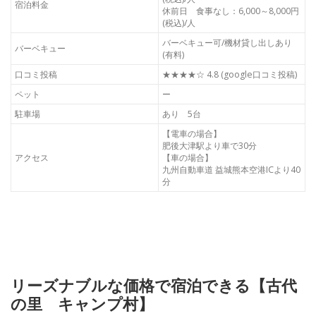
宿泊料金
休前日 食事なし：6,000～8,000円
(税込)/人
バーベキュー可/機材貸し出しあり
バーベキュー
(有料)
口コミ投稿
★★★★☆ 4.8 (google口コミ投稿)
ペット
ー
駐車場
あり 5台
【電車の場合】
肥後大津駅より車で30分
アクセス
【車の場合】
九州自動車道 益城熊本空港ICより40
分
リーズナブルな価格で宿泊できる【古代
の里 キャンプ村】