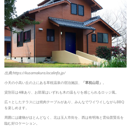
出典:https://kusamakura.localinfo.jp/
小天の小高い丘の上にある草枕温泉の宿泊施設、
「草枕山荘」
。
貸別荘は4棟あり、お部屋はいずれも
木の温もりを感じられるロッジ風。
広々としたテラスには焼肉テーブルがあり、みんなでワイワイしながらBBQ
を楽しめます。
周囲には建物がほとんどなく、北は玉人市街を、西は有明海と雲仙普賢岳を
臨む好ロケーション。