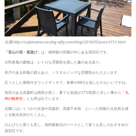
出典:http://suijinsama.cocolog-nifty.com/blog/2018/05/post-0151.html
「里山の宿・風遊び」
は、南阿蘇の田園の中にある貸別荘です。
古民家風の建物は、
レトロな雰囲気を残した趣のある造り。
井戸のある和風の庭もあり、ノスタルジックな雰囲気がただよいます。
広々とした屋根付きウッドデッキで、食事やBBQを楽しむのもいいですね。
別荘のある高森町は標高が高く、夏でも気温が27℃程度と涼しい事から
「九
州の軽井沢」
とも呼ばれています。
近隣にはいくつかの水源や高森杉、高森千本桜、といった阿蘇の大自然を感
じる観光名所がたくさん。
のんびりと寛ぐも良し、南阿蘇観光のベースとして使うも良しのおすすめの
貸別荘です。