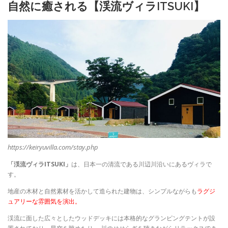
自然に癒される【渓流ヴィラITSUKI】
https://keiryuvilla.com/stay.php
「渓流ヴィラITSUKI」
は、
日本一の清流である川辺川沿いにあるヴィラで
す。
地産の木材と自然素材を活かして造られた建物は、シンプルながらも
ラグジ
ュアリーな雰囲気を演出。
渓流に面した広々としたウッドデッキには本格的なグランピングテントが設