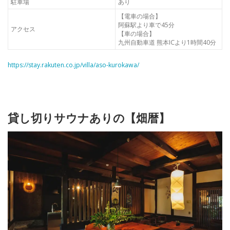
駐車場
あり
【電車の場合】
阿蘇駅より車で45分
アクセス
【車の場合】
九州自動車道 熊本ICより1時間40分
https://stay.rakuten.co.jp/villa/aso-kurokawa/
貸し切りサウナありの【畑暦】