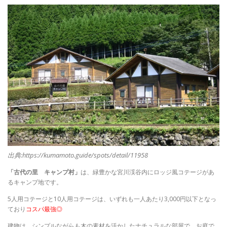
出典:https://kumamoto.guide/spots/detail/11958
「古代の里 キャンプ村」
は、緑豊かな宮川渓谷内にロッジ風コテージがあ
るキャンプ地です。
5人用コテージと10人用コテージは、いずれも一人あたり3,000円以下となっ
ており
コスパ最強◎
建物は、シンプルながらも木の素材を活かしたナチュラルな部屋で、お庭で