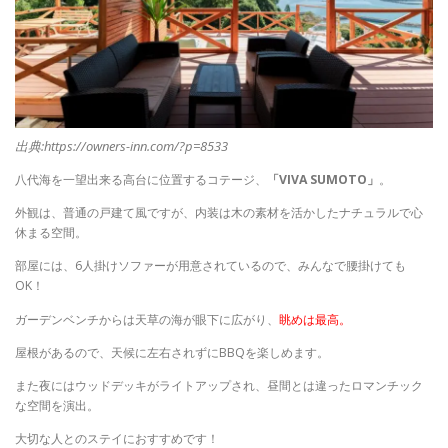
出典:https://owners-inn.com/?p=8533
八代海を一望出来る高台に位置するコテージ、
「VIVA SUMOTO」
。
外観は、普通の戸建て風ですが、
内装は木の素材を活かしたナチュラルで心
休まる空間。
部屋には、6人掛けソファーが用意されているので、みんなで腰掛けても
OK！
ガーデンベンチからは天草の海が眼下に広がり、
眺めは最高。
屋根があるので、天候に左右されずにBBQを楽しめます。
また夜にはウッドデッキがライトアップされ、昼間とは違ったロマンチック
な空間を演出。
大切な人とのステイにおすすめです！