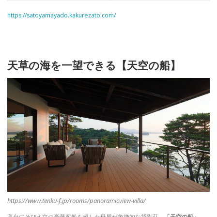
https://satoyamayado.kakurezato.com/
天草の海を一望できる【天空の船】
https://www.tenku-f.jp/rooms/panoramicview-villa/
高台にそびえ立つ豪華客船を模した母屋が象徴的な貸別荘、
「天空の船」
。