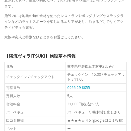
置されており、星空を眺めたり、 川のせせらぎを聴きながらリラックスでき
ます。
施設内には地元の旬の食材を使ったレストランやボルダリングやスラックラ
インなどのライトスポーツを楽しめるエリアがあり、泊まるだけでなくアク
ティビティも充実。
家族や友人と特別なひとときをお過ごしください。
【渓流ヴィラITSUKI】施設基本情報
住所
熊本県球磨郡五木村甲2859-7
チェックイン：15:00 / チェックアウ
チェックイン / チェックアウト
ト：11:00
電話番号
0966-29-8055
定員人数
5人
宿泊料金
21,000円(税込)〜/人
バーベキュー
バーベキュー可/機材貸し出しあり
口コミ投稿
★★★★☆ 4.6 (google口コミ投稿)
ペット
ー