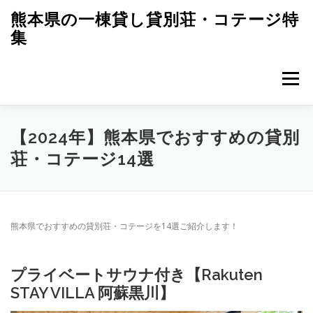
コ
熊本県の一棟貸し貸別荘・コテージ特
ン
集
テ
ン
ツ
へ
メニュー
ス
キ
ッ
プ
【2024年】熊本県でおすすめの貸別
荘・コテージ14選
熊本県でおすすめの貸別荘・コテージを14選ご紹介します！
プライベートサウナ付き【Rakuten
STAY VILLA 阿蘇黒川】