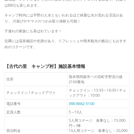
はBBQも楽しめます。
キャンプ村内には手野の人水ともいわれるほど綺麗な水が流れる渓流があ
り、
川遊びやヤマメのつかみ取り体験も可能！
子連れの家族にも喜ばれています！
近隣には温泉施設や史跡があり、リフレッシュや熊本観光の拠点にもおすす
めのコテージです。
【古代の里 キャンプ村】施設基本情報
熊本県阿蘇市一の宮町手野宮の後
住所
2160番地
チェックイン：13:30～16:30 / チェ
チェックイン / チェックアウト
ックアウト：10:00
電話番号
090-8662-5100
定員人数
5～10人
5人用コテージ 食事なし：15,000
円～/棟
宿泊料金
10人用コテージ 食事なし：20,000