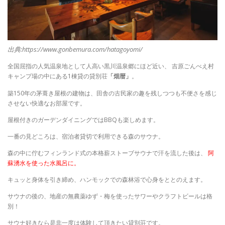
出典:https://www.gonbemura.com/hatagoyomi/
全国屈指の人気温泉地として人高い黒川温泉郷にほど近い、 吉原ごんべえ村
キャンプ場の中にある1棟貸の貸別荘
「畑暦」
。
築150年の茅葺き屋根の建物は、田舎の古民家の趣を残しつつも不便さを感じ
させない快適なお部屋です。
屋根付きのガーデンダイニングではBBQも楽しめます。
一番の見どころは、
宿泊者貸切で利用できる森のサウナ。
森の中に佇むフィンランド式の本格薪ストーブサウナで汗を流した後は、
阿
蘇湧水を使った水風呂に。
キュッと身体を引き締め、ハンモックでの森林浴で心身をととのえます。
サウナの後の、地産の無農薬ゆず・梅を使ったサワーやクラフトビールは格
別！
サウナ好きなら是非一度は体験して頂きたい貸別荘です。