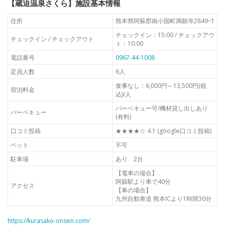
【蔵迫温泉さくら】施設基本情報
住所
熊本県阿蘇郡南小国町満願寺2849ｰ1
チェックイン：15:00 / チェックアウ
チェックイン / チェックアウト
ト：10:00
電話番号
0967-44-1008
定員人数
6人
食事なし：6,000円～13,500円(税
宿泊料金
込)/人
バーベキュー可/機材貸し出しあり
バーベキュー
(有料)
口コミ投稿
★★★★☆ 4.1 (google口コミ投稿)
ペット
不可
駐車場
あり 2台
【電車の場合】
阿蘇駅より車で40分
アクセス
【車の場合】
九州自動車道 熊本ICより1時間30分
https://kurasako-onsen.com/