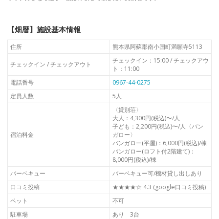
【畑暦】施設基本情報
住所
熊本県阿蘇郡南小国町満願寺5113
チェックイン：15:00 / チェックアウ
チェックイン / チェックアウト
ト：11:00
電話番号
0967-44-0275
定員人数
5人
〈貸別荘〉
大人：4,300円(税込)〜/人
子ども：2,200円(税込)〜/人〈バン
宿泊料金
ガロー〉
バンガロー(平屋)：6,000円(税込)/棟
バンガロー(ロフト付2階建て)：
8,000円(税込)/棟
バーベキュー
バーベキュー可/機材貸し出しあり
口コミ投稿
★★★★☆ 4.3 (google口コミ投稿)
ペット
不可
駐車場
あり 3台