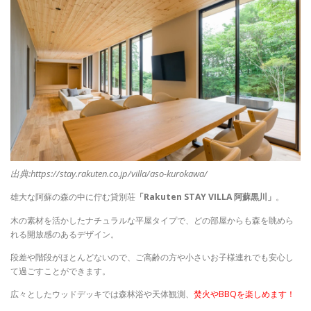
出典:https://stay.rakuten.co.jp/villa/aso-kurokawa/
雄大な阿蘇の森の中に佇む貸別荘
「Rakuten STAY VILLA 阿蘇黒川」
。
木の素材を活かしたナチュラルな平屋タイプで、どの部屋からも森を眺めら
れる開放感のあるデザイン。
段差や階段がほとんどないので、ご高齢の方や小さいお子様連れでも安心し
て過ごすことができます。
広々としたウッドデッキでは森林浴や天体観測、
焚火やBBQを楽しめます！