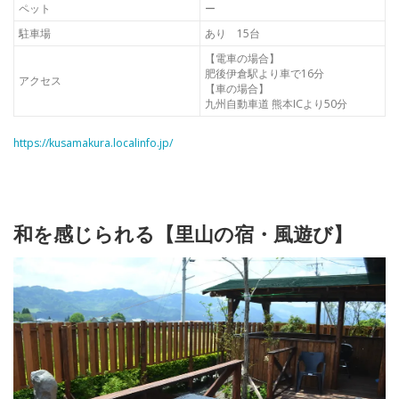
ペット
ー
駐車場
あり 15台
【電車の場合】
肥後伊倉駅より車で16分
アクセス
【車の場合】
九州自動車道 熊本ICより50分
https://kusamakura.localinfo.jp/
和を感じられる【里山の宿・風遊び】