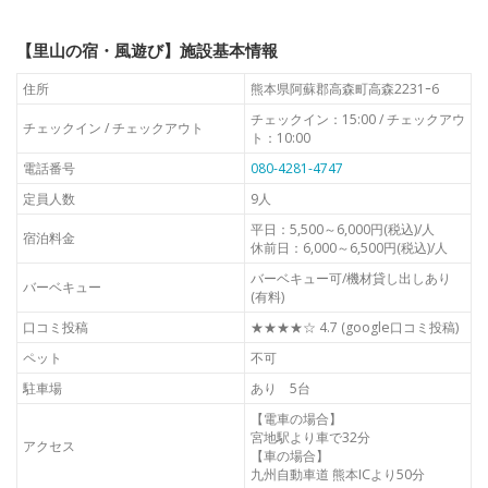
【里山の宿・風遊び】施設基本情報
住所
熊本県阿蘇郡高森町高森2231ｰ6
チェックイン：15:00 / チェックアウ
チェックイン / チェックアウト
ト：10:00
電話番号
080-4281-4747
定員人数
9人
平日：5,500～6,000円(税込)/人
宿泊料金
休前日：6,000～6,500円(税込)/人
バーベキュー可/機材貸し出しあり
バーベキュー
(有料)
口コミ投稿
★★★★☆ 4.7 (google口コミ投稿)
ペット
不可
駐車場
あり 5台
【電車の場合】
宮地駅より車で32分
アクセス
【車の場合】
九州自動車道 熊本ICより50分