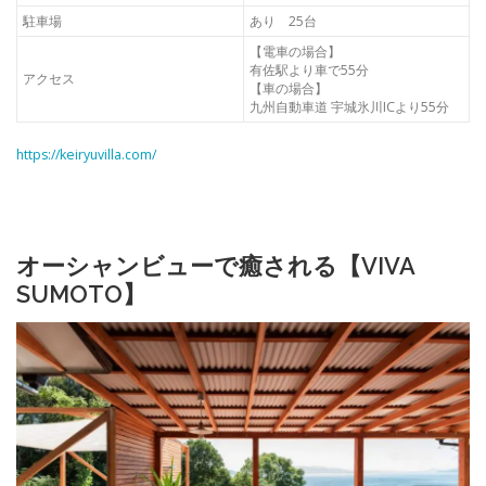
駐車場
あり 25台
【電車の場合】
有佐駅より車で55分
アクセス
【車の場合】
九州自動車道 宇城氷川ICより55分
https://keiryuvilla.com/
オーシャンビューで癒される【VIVA
SUMOTO】