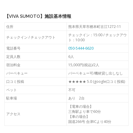
【VIVA SUMOTO】施設基本情報
住所
熊本県天草市栖本町古江1272-11
チェックイン：15:00 / チェックアウ
チェックイン / チェックアウト
ト：10:00
電話番号
050-5444-6620
定員人数
6人
宿泊料金
15,000円(税込)/2人
バーベキュー
バーベキュー可/機材貸し出しなし
口コミ投稿
★★★★★ 5.0 (google口コミ投稿)
ペット
不可
駐車場
あり 2台
【電車の場合】
三角駅より車で60分
アクセス
【車の場合】
国道266号 合津ICより40分